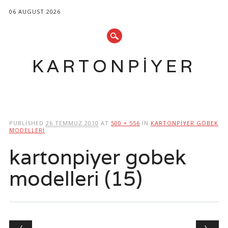
06 AUGUST 2026
KARTONPIYER
Main menu
Skip
to
PUBLISHED
26 TEMMUZ 2010
AT
500 × 556
IN
KARTONPIYER GÖBEK
content
MODELLERI
kartonpiyer gobek
modelleri (15)