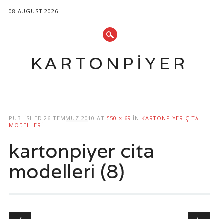
08 AUGUST 2026
KARTONPIYER
Main menu
Skip
to
PUBLISHED
26 TEMMUZ 2010
AT
550 × 69
IN
KARTONPIYER ÇITA
content
MODELLERI
kartonpiyer cita
modelleri (8)