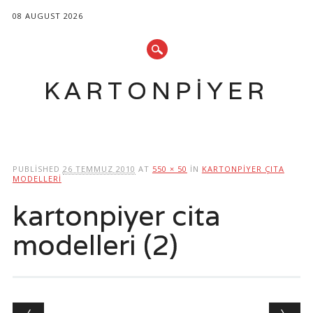
08 AUGUST 2026
KARTONPIYER
Main menu
Skip
to
PUBLISHED
26 TEMMUZ 2010
AT
550 × 50
IN
KARTONPIYER ÇITA
content
MODELLERI
kartonpiyer cita
modelleri (2)