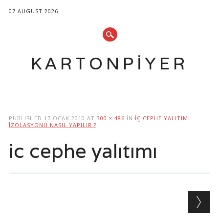
07 AUGUST 2026
KARTONPIYER
Main menu
Skip
to
PUBLISHED
17 OCAK 2010
AT
300 × 486
IN
IÇ CEPHE YALITIMI
content
IZOLASYONU NASIL YAPILIR ?
ic cephe yalıtımı