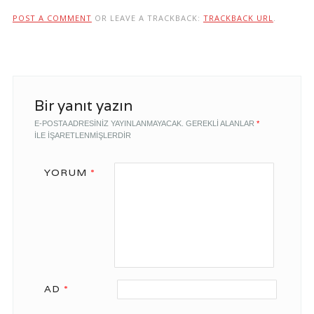
POST A COMMENT
OR LEAVE A TRACKBACK:
TRACKBACK URL
.
Bir yanıt yazın
E-POSTA ADRESINIZ YAYINLANMAYACAK.
GEREKLI ALANLAR
*
ILE IŞARETLENMIŞLERDIR
YORUM
*
AD
*