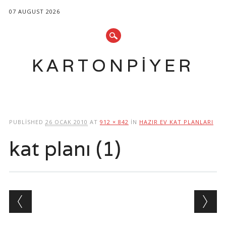
07 AUGUST 2026
KARTONPIYER
Main menu
Skip
to
PUBLISHED
26 OCAK 2010
AT
912 × 842
IN
HAZIR EV KAT PLANLARI
content
kat planı (1)