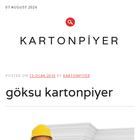
07 AUGUST 2026
KARTONPIYER
Main menu
Skip
to
POSTED ON
15 OCAK 2010
BY
KARTONPIYER
content
göksu kartonpiyer