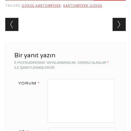
TAGGED
GÖKSU KARTONPIYER
,
KARTONPIYER GÖKSU
Post navigation
Bir yanıt yazın
E-POSTA ADRESINIZ YAYINLANMAYACAK.
GEREKLI ALANLAR
*
ILE IŞARETLENMIŞLERDIR
YORUM
*