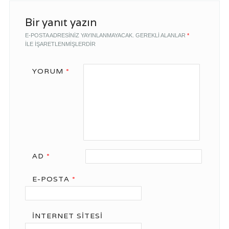
Bir yanıt yazın
E-POSTA ADRESINIZ YAYINLANMAYACAK.
GEREKLI ALANLAR
*
ILE IŞARETLENMIŞLERDIR
YORUM
*
AD
*
E-POSTA
*
İNTERNET SITESI