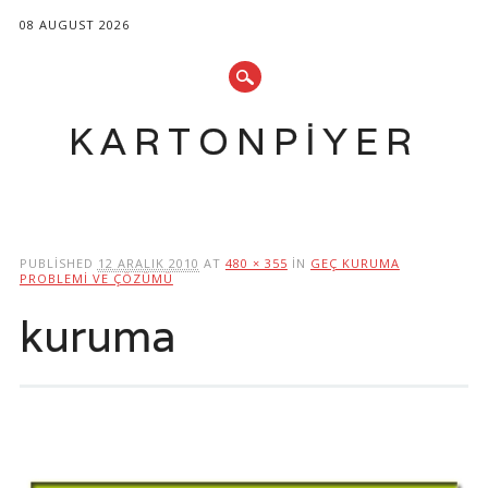
08 AUGUST 2026
KARTONPIYER
Main menu
Skip
to
PUBLISHED
12 ARALIK 2010
AT
480 × 355
IN
GEÇ KURUMA
content
PROBLEMI VE ÇÖZÜMÜ
kuruma