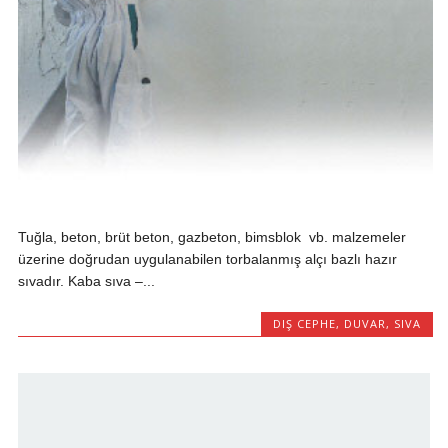
Tuğla, beton, brüt beton, gazbeton, bimsblok vb. malzemeler
üzerine doğrudan uygulanabilen torbalanmış alçı bazlı hazır
sıvadır. Kaba sıva –...
DIŞ CEPHE
,
DUVAR
,
SIVA