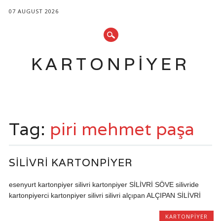
07 AUGUST 2026
KARTONPIYER
Main menu
Skip
to
Tag:
piri mehmet paşa
content
SILIVRI KARTONPIYER
esenyurt kartonpiyer silivri kartonpiyer SİLİVRİ SÖVE silivride
kartonpiyerci kartonpiyer silivri silivri alçıpan ALÇIPAN SİLİVRİ
KARTONPIYER