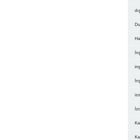
dı
Du
Ha
İn
inş
İn
iz
İz
Ka
Ka