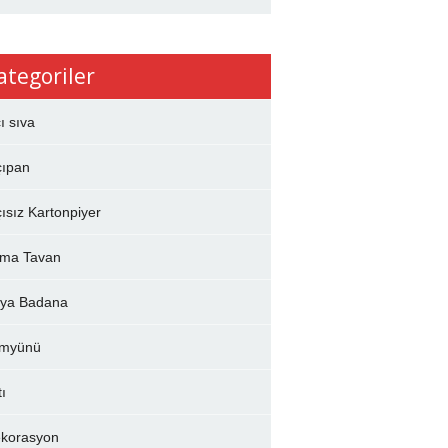
ategoriler
çı sıva
çıpan
çısız Kartonpiyer
ma Tavan
ya Badana
myünü
tı
korasyon