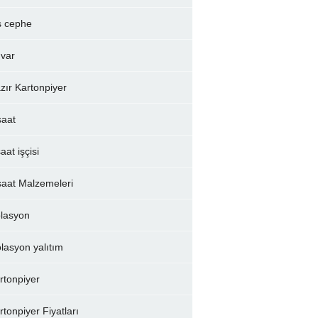
ş cephe
var
zır Kartonpiyer
şaat
aat işçisi
şaat Malzemeleri
olasyon
olasyon yalıtım
rtonpiyer
rtonpiyer Fiyatları