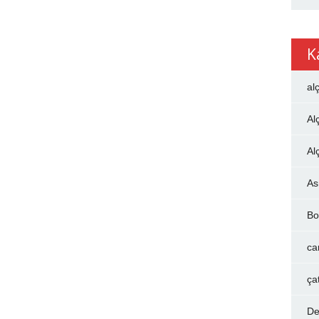
K
al
Al
Al
As
Bo
ca
ça
De