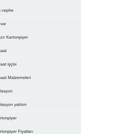
ş cephe
var
zır Kartonpiyer
şaat
aat işçisi
şaat Malzemeleri
olasyon
olasyon yalıtım
rtonpiyer
rtonpiyer Fiyatları