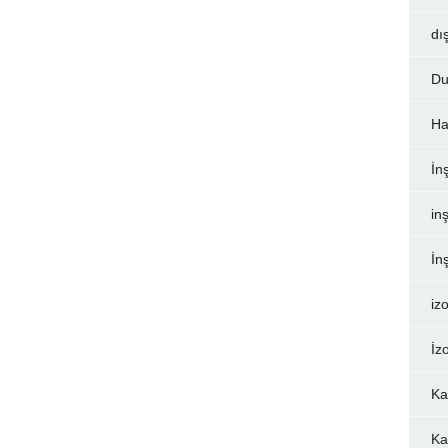
dı
Du
Ha
İn
inş
İn
iz
İz
Ka
Ka