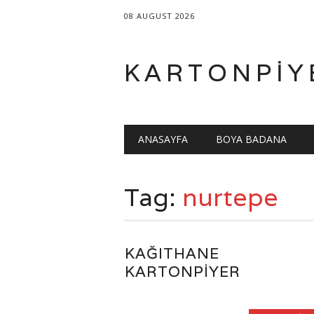
08 AUGUST 2026
KARTONPIY
Main menu
Skip
ANASAYFA
BOYA BADANA
to
content
Tag:
nurtepe
KAĞITHANE
KARTONPIYER