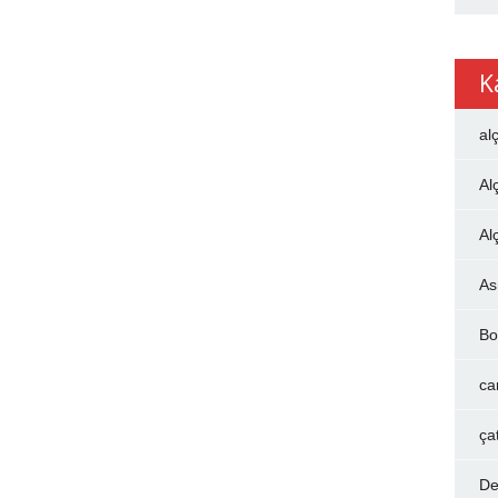
K
al
Al
Al
As
Bo
ca
ça
De