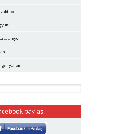
 yalıtımı
şyünü
ta aranıyor
deo
ngın yalıtımı
:
acebook paylaş