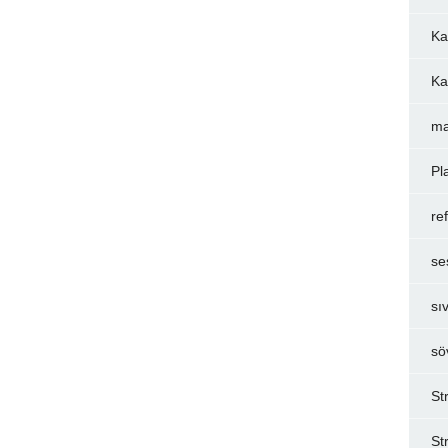
Ka
Ka
ma
Pl
re
se
sı
sö
St
St