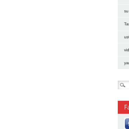
su
Ta
us
vi
ya
Arama
F