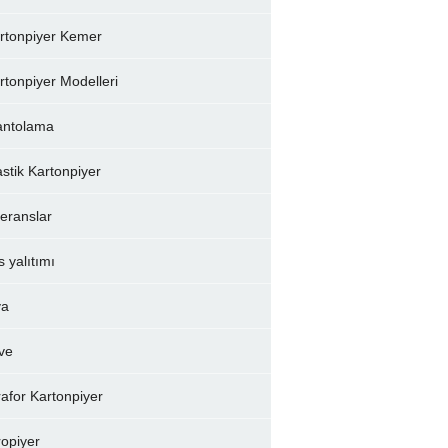
rtonpiyer Kemer
rtonpiyer Modelleri
ntolama
astik Kartonpiyer
feranslar
s yalıtımı
va
ve
rafor Kartonpiyer
ropiyer