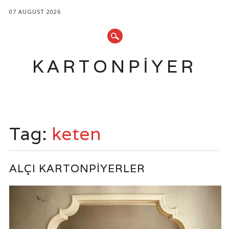
07 AUGUST 2026
KARTONPIYER
Main menu
Skip
to
Tag:
keten
content
ALÇI KARTONPIYERLER