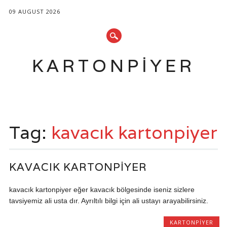
09 AUGUST 2026
KARTONPIYER
Main menu
Skip
to
Tag:
kavacık kartonpiyer
content
KAVACIK KARTONPIYER
kavacık kartonpiyer eğer kavacık bölgesinde iseniz sizlere
tavsiyemiz ali usta dır. Ayrıltılı bilgi için ali ustayı arayabilirsiniz.
KARTONPIYER