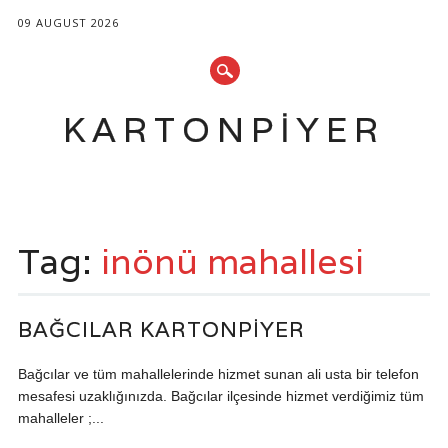
09 AUGUST 2026
KARTONPIYER
Main menu
Skip
to
Tag:
inönü mahallesi
content
BAĞCILAR KARTONPIYER
Bağcılar ve tüm mahallelerinde hizmet sunan ali usta bir telefon
mesafesi uzaklığınızda. Bağcılar ilçesinde hizmet verdiğimiz tüm
mahalleler ;...