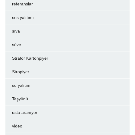
referanslar
ses yalıtımı
sıva
söve
Strafor Kartonpiyer
Stropiyer
su yalıtımı
Taşyünü
usta aranıyor
video