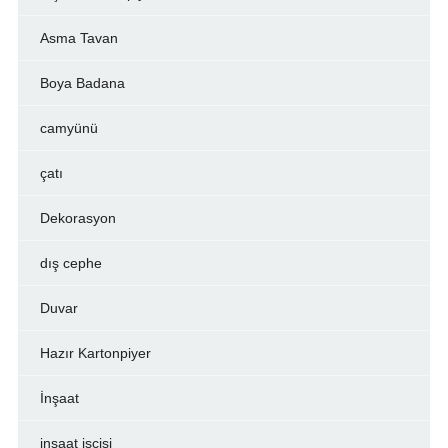
Asma Tavan
Boya Badana
camyünü
çatı
Dekorasyon
dış cephe
Duvar
Hazır Kartonpiyer
İnşaat
inşaat işçisi