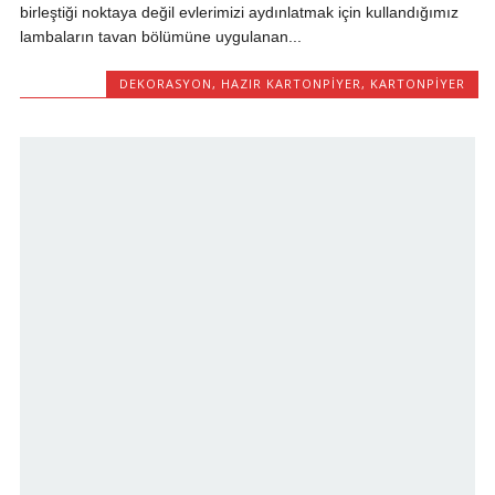
birleştiği noktaya değil evlerimizi aydınlatmak için kullandığımız
lambaların tavan bölümüne uygulanan...
DEKORASYON
,
HAZIR KARTONPIYER
,
KARTONPIYER