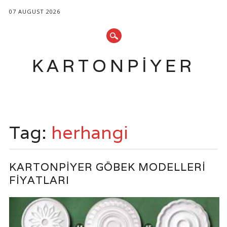
07 AUGUST 2026
KARTONPIYER
Main menu
Skip
to
Tag:
herhangi
content
KARTONPIYER GÖBEK MODELLERI
FIYATLARI