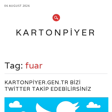
06 AUGUST 2026
KARTONPIYER
Main menu
Skip
to
Tag:
fuar
content
KARTONPIYER.GEN.TR BIZI
TWITTER TAKIP EDEBILIRSINIZ