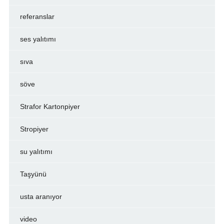
referanslar
ses yalıtımı
sıva
söve
Strafor Kartonpiyer
Stropiyer
su yalıtımı
Taşyünü
usta aranıyor
video