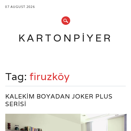
07 AUGUST 2026
KARTONPIYER
Main menu
Skip
to
Tag:
firuzköy
content
KALEKIM BOYADAN JOKER PLUS
SERISI