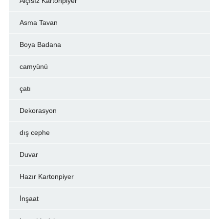
Alçısız Kartonpiyer
Asma Tavan
Boya Badana
camyünü
çatı
Dekorasyon
dış cephe
Duvar
Hazır Kartonpiyer
İnşaat