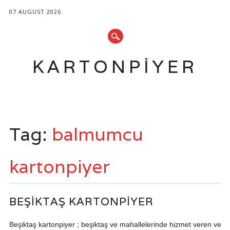
07 AUGUST 2026
KARTONPIYER
Main menu
Skip
to
Tag:
balmumcu
content
kartonpiyer
BEŞIKTAŞ KARTONPIYER
Beşiktaş kartonpiyer ; beşiktaş ve mahallelerinde hizmet veren ve