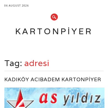
06 AUGUST 2026
KARTONPIYER
Main menu
Skip
to
Tag:
adresi
content
KADIKÖY ACIBADEM KARTONPIYER