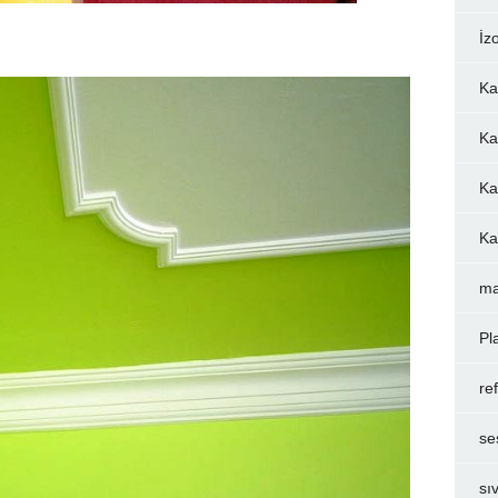
İz
Ka
Ka
Ka
Ka
ma
Pl
re
se
sı