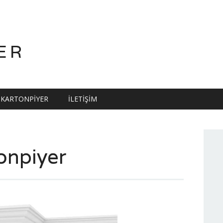
ER
KARTONPIYER
İLETIŞIM
onpiyer