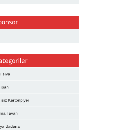
ponsor
ategoriler
çı sıva
çıpan
çısız Kartonpiyer
ma Tavan
ya Badana