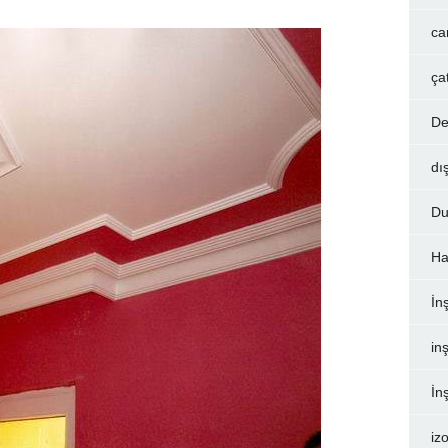
ca
ça
De
dı
Du
Ha
İn
inş
İn
iz