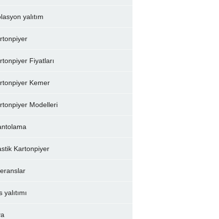
olasyon yalıtım
rtonpiyer
rtonpiyer Fiyatları
rtonpiyer Kemer
rtonpiyer Modelleri
ntolama
astik Kartonpiyer
feranslar
s yalıtımı
va