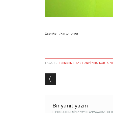
Esenkent kartonpiyer
TAGGED
ESENKENT KARTONPIYER
,
KARTONP
Post navigation
Bir yanıt yazın
E-POSTA ADRESINIZ YAYINLANMAYACAK.
GER