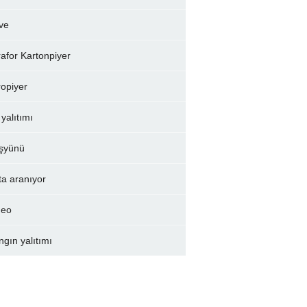
ve
rafor Kartonpiyer
ropiyer
 yalıtımı
şyünü
ta aranıyor
deo
ngın yalıtımı