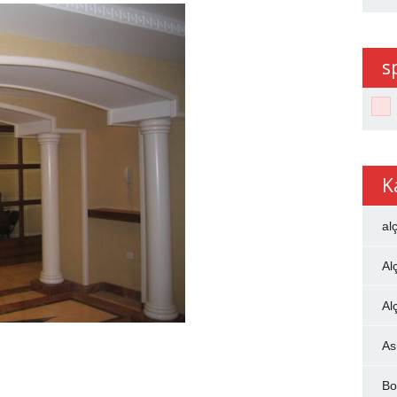
s
K
al
Al
Al
As
Bo