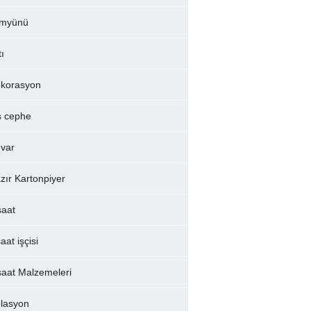
myünü
tı
korasyon
ş cephe
var
zır Kartonpiyer
şaat
aat işçisi
şaat Malzemeleri
olasyon