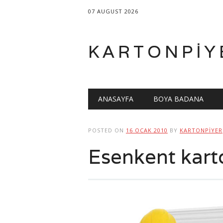
07 AUGUST 2026
KARTONPIY
Main menu
Skip
ANASAYFA
BOYA BADANA
to
content
POSTED ON
16 OCAK 2010
BY
KARTONPIYER
Esenkent kart