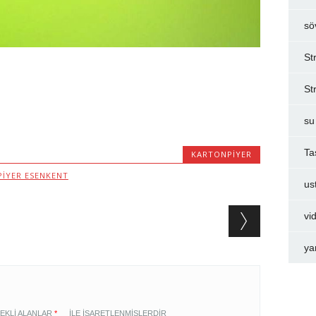
sö
St
St
su
Ta
KARTONPIYER
IYER ESENKENT
us
vi
ya
EKLI ALANLAR
*
ILE IŞARETLENMIŞLERDIR