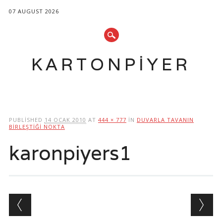
07 AUGUST 2026
KARTONPIYER
Main menu
Skip
to
PUBLISHED
14 OCAK 2010
AT
444 × 777
IN
DUVARLA TAVANIN
content
BIRLEŞTIĞI NOKTA
karonpiyers1