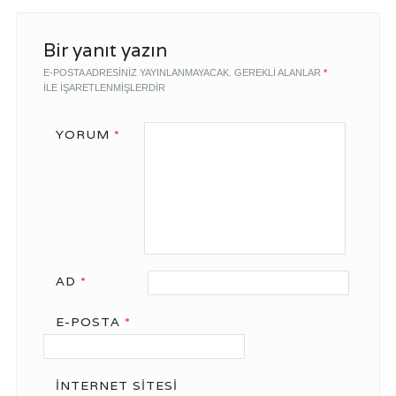
Bir yanıt yazın
E-POSTA ADRESINIZ YAYINLANMAYACAK.
GEREKLI ALANLAR
*
ILE IŞARETLENMIŞLERDIR
YORUM
*
AD
*
E-POSTA
*
İNTERNET SITESI