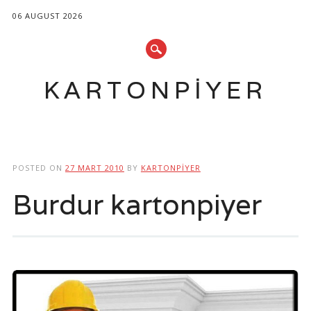
06 AUGUST 2026
KARTONPIYER
Main menu
Skip
to
POSTED ON
27 MART 2010
BY
KARTONPIYER
content
Burdur kartonpiyer