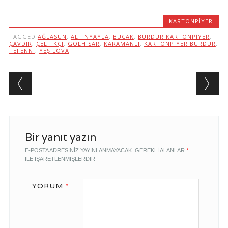
KARTONPIYER
TAGGED
AĞLASUN
,
ALTINYAYLA
,
BUCAK
,
BURDUR KARTONPIYER
,
ÇAVDIR
,
ÇELTIKÇI
,
GÖLHISAR
,
KARAMANLI
,
KARTONPIYER BURDUR
,
TEFENNI
,
YEŞILOVA
Post navigation
Bir yanıt yazın
E-POSTA ADRESINIZ YAYINLANMAYACAK.
GEREKLI ALANLAR
*
ILE IŞARETLENMIŞLERDIR
YORUM
*