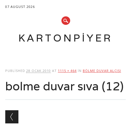
07 AUGUST 2026
KARTONPIYER
Main menu
Skip
to
PUBLISHED
28 OCAK 2010
AT
1115 × 464
IN
BÖLME DUVAR ALÇISI
content
bolme duvar sıva (12)