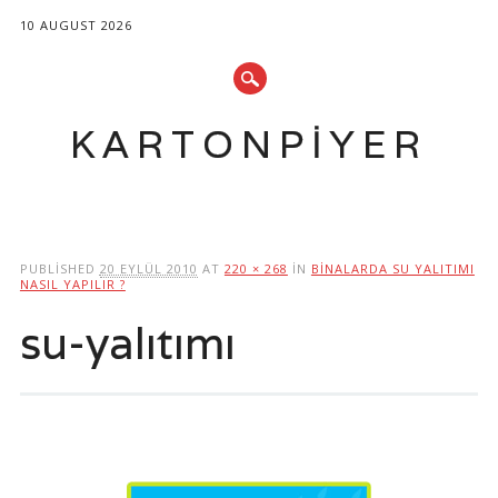
10 AUGUST 2026
KARTONPIYER
Main menu
Skip
to
PUBLISHED
20 EYLÜL 2010
AT
220 × 268
IN
BINALARDA SU YALITIMI
content
NASIL YAPILIR ?
su-yalıtımı