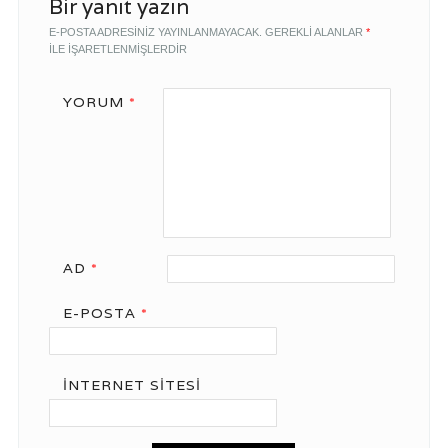
Bir yanıt yazın
E-POSTA ADRESINIZ YAYINLANMAYACAK.
GEREKLI ALANLAR
*
ILE IŞARETLENMIŞLERDIR
YORUM
*
AD
*
E-POSTA
*
İNTERNET SITESI