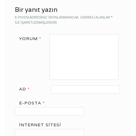
Bir yanıt yazın
E-POSTA ADRESINIZ YAYINLANMAYACAK.
GEREKLI ALANLAR
*
ILE IŞARETLENMIŞLERDIR
YORUM
*
AD
*
E-POSTA
*
İNTERNET SITESI