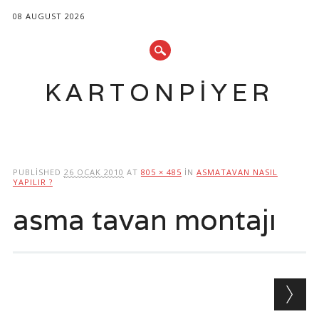
08 AUGUST 2026
KARTONPIYER
Main menu
Skip
to
PUBLISHED
26 OCAK 2010
AT
805 × 485
IN
ASMATAVAN NASIL
content
YAPILIR ?
asma tavan montajı