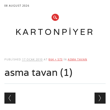
08 AUGUST 2026
KARTONPIYER
Main menu
Skip
to
PUBLISHED
17 OCAK 2010
AT
864 × 573
IN
ASMA TAVAN
content
asma tavan (1)