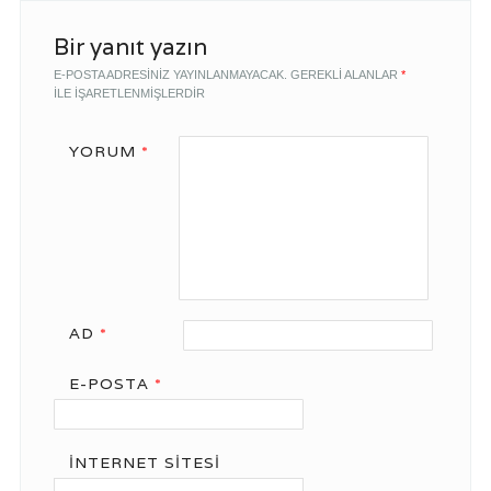
Bir yanıt yazın
E-POSTA ADRESINIZ YAYINLANMAYACAK.
GEREKLI ALANLAR
*
ILE IŞARETLENMIŞLERDIR
YORUM
*
AD
*
E-POSTA
*
İNTERNET SITESI