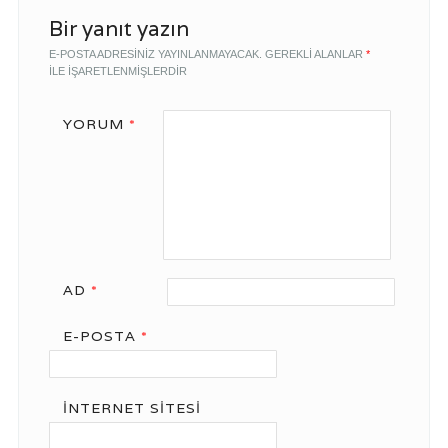
Bir yanıt yazın
E-POSTA ADRESINIZ YAYINLANMAYACAK.
GEREKLI ALANLAR
*
ILE IŞARETLENMIŞLERDIR
YORUM
*
AD
*
E-POSTA
*
İNTERNET SITESI