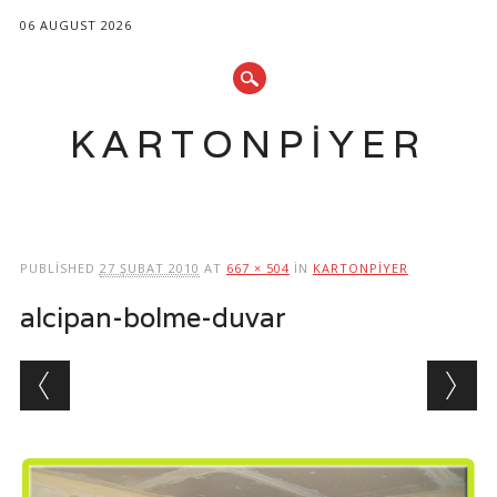
06 AUGUST 2026
KARTONPIYER
Main menu
Skip
to
PUBLISHED
27 ŞUBAT 2010
AT
667 × 504
IN
KARTONPIYER
content
alcipan-bolme-duvar