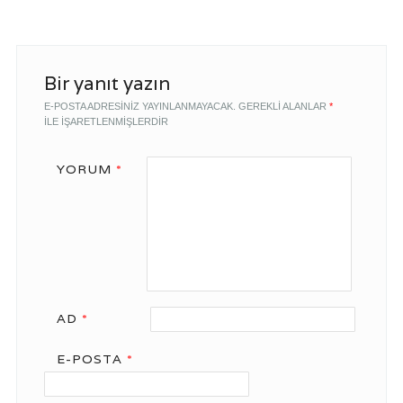
Bir yanıt yazın
E-POSTA ADRESINIZ YAYINLANMAYACAK.
GEREKLI ALANLAR
*
ILE IŞARETLENMIŞLERDIR
YORUM
*
AD
*
E-POSTA
*