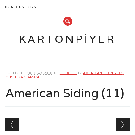
09 AUGUST 2026
KARTONPIYER
Main menu
Skip
to
PUBLISHED
18 OCAK 2010
AT
800 × 600
IN
AMERICAN SIDING DIŞ
content
CEPHE KAPLAMASI
American Siding (11)