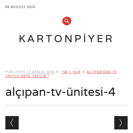
08 AUGUST 2026
KARTONPIYER
Main menu
Skip
to
PUBLISHED
17 ARALIK 2019
AT
768 × 1024
IN
ALÇIPAN’DAN TV
content
ÜNITESI NASIL YAPILIR ?
alçıpan-tv-ünitesi-4