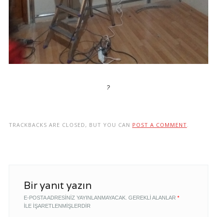
?
TRACKBACKS ARE CLOSED, BUT YOU CAN
POST A COMMENT
.
Bir yanıt yazın
E-POSTA ADRESINIZ YAYINLANMAYACAK.
GEREKLI ALANLAR
*
ILE IŞARETLENMIŞLERDIR