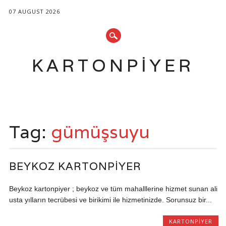
07 AUGUST 2026
KARTONPIYER
Main menu
Skip
to
Tag:
gümüşsuyu
content
BEYKOZ KARTONPIYER
Beykoz kartonpiyer ; beykoz ve tüm mahalllerine hizmet sunan ali
usta yılların tecrübesi ve birikimi ile hizmetinizde. Sorunsuz bir...
KARTONPIYER