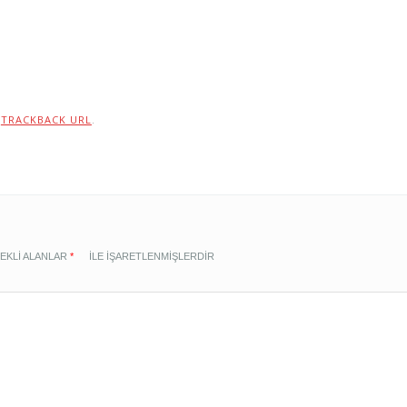
:
TRACKBACK URL
.
EKLI ALANLAR
*
ILE IŞARETLENMIŞLERDIR